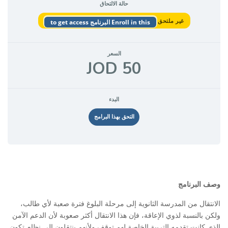
حالة الالتحاق
غير ملتحق
Enroll in this البرنامج to get access
السعر
50 JOD
البدء
التحق بهذا البرامج
وصف البرنامج
الانتقال من المدرسة الثانوية إلى مرحلة البلوغ فترة صعبة لأي طالب،
ولكن بالنسبة لذوي الإعاقة، فإن هذا الانتقال أكثر صعوبة لأن الدعم الآمن
الذي كانت تقدمه التربية الخاصة لهم توقف ولأنهم ينتقلون إلى نظام تكون