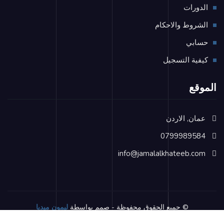
الدورات
الشروط والاحكام
حسابي
كيفية التسجيل
الموقع
عمان, الاردن
0799989584
info@jamalalkhateeb.com
© جميع الحقوق محفوظة - صمم بواسطة
ليمون ميديا