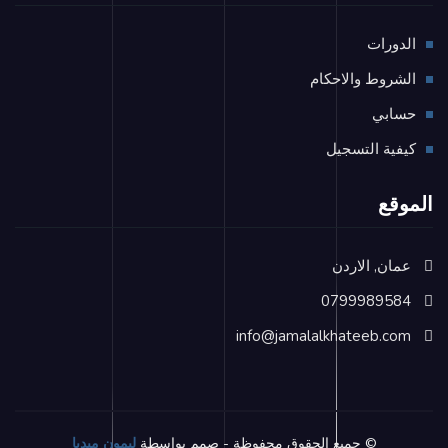
الدورات
الشروط والاحكام
حسابي
كيفية التسجيل
الموقع
عمان, الاردن
0799989584
info@jamalalkhateeb.com
© جميع الحقوق محفوظة - صمم بواسطة
ليمون ميديا