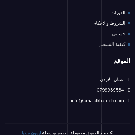
الدورات
الشروط والاحكام
حسابي
كيفية التسجيل
الموقع
عمان, الاردن
0799989584
info@jamalalkhateeb.com
© جميع الحقوق محفوظة - صمم بواسطة
ليمون ميديا