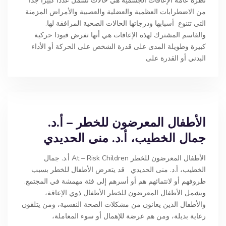
نظرة عامة الإعاقات الجسمية هي حالات تشمل عددا كبيرا جدا
من الاضطرابات العظمية والعضلية والعصبية والأمراض المزمنة
التي تتنوع أسبابها ودرجاتها الحالات الصحية المرافقة لها.
والقاسم المشترك لهذه الإعاقات هي أنها تفرض قيودا حركية
كبيرة وطويلة المدى على قدرة الشخص على الحركة أو الأداء
البدني أو القدرة على
الأطفال المعرضون للخطر – أ.د.
جمال الخطيب، أ.د. منى الحديدي
الأطفال المعرضون للخطر At – Risk Children أ.د. جمال
الخطيب، أ.د. منى الحديدي قد يتعرض الأطفال للخطر بسبب
ظروفهم أو لانتمائهم هم أو أسرهم إلى فئة مهمشة في المجتمع.
ويشمل الأطفال المعرضون للخطر الأطفال ذوي الإعاقة،
والأطفال الذين يعانون من مشكلات الصحة النفسية، ومن يتلقون
رعاية بديلة، ومن هم عرضة للإهمال أو سوء المعاملة،