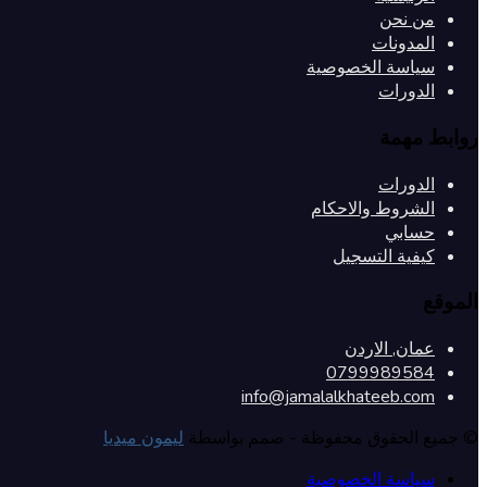
من نحن
المدونات
سياسة الخصوصية
الدورات
روابط مهمة
الدورات
الشروط والاحكام
حسابي
كيفية التسجيل
الموقع
عمان, الاردن
0799989584
info@jamalalkhateeb.com
© جميع الحقوق محفوظة - صمم بواسطة
ليمون ميديا
سياسة الخصوصية