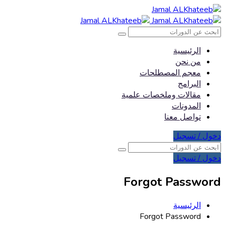
الرئيسية
من نحن
معجم المصطلحات
البرامج
مقالات وملخصات علمية
المدونات
تواصل معنا
دخول / تسجيل
دخول / تسجيل
Forgot Password
الرئيسية
Forgot Password