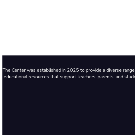
بهدف توفير مجموعة متنوعة من الموارد التعليمية الرقمية الداعمة للمعلمين وأولياء الأمور والطلبة. The Center was established in 2025 to provide a diverse range of digital
educational resources that support teachers, parents, and studen