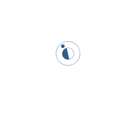
How do I fin
GO AT YOUR OWN PACE
ubscribe to Our Newslett