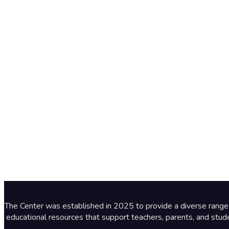
بهدف توفير مجموعة متنوعة من الموارد التعليمية الرقمية الداعمة للمعلمين وأولياء الأمور والطلبة. The Center was established in 2025 to provide a diverse range of digital
educational resources that support teachers, parents, and studen