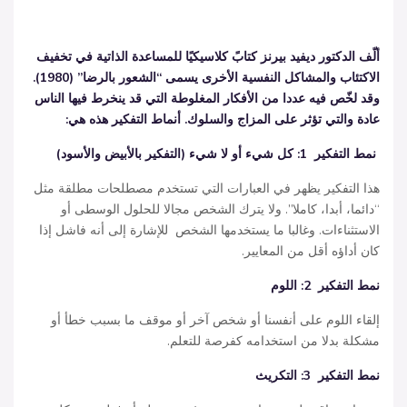
ألّف
الدكتور ديفيد بيرنز كتابً كلاسيكيًا للمساعدة الذاتية في تخفيف
الاكتئاب والمشاكل النفسية الأخرى يسمى
“
الشعور بالرضا
” (1980).
وقد لخّص فيه عددا من الأفكار المغلوطة التي قد ينخرط فيها الناس
عادة والتي تؤثر على المزاج والسلوك
.
أنماط التفكير هذه هي
:
نمط التفكير 1: كل شيء أو لا شيء
(
التفكير بالأبيض والأسود
)
هذا التفكير يظهر في العبارات التي تستخدم مصطلحات مطلقة مثل
“دائما، أبدا، كاملا”. ولا يترك الشخص مجالا للحلول الوسطى أو
الاستثناءات. وغالبا ما يستخدمها الشخص للإشارة إلى أنه فاشل إذا
كان أداؤه أقل من المعايير.
نمط التفكير
2:
اللوم
إلقاء اللوم على أنفسنا أو شخص آخر أو موقف ما بسبب خطأ أو
مشكلة بدلا من استخدامه كفرصة للتعلم.
نمط التفكير
3:
التكريث