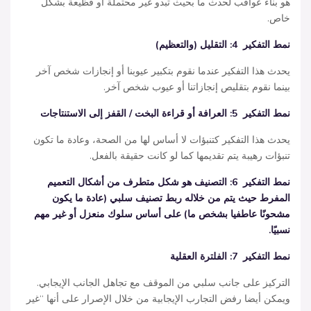
هو بناء عواقب لحدث ما بحيث تبدو غير محتملة أو فظيعة بشكل
خاص.
نمط التفكير
4:
التقليل
(
والتعظيم
)
يحدث هذا التفكير عندما نقوم بتكبير عيوبنا أو إنجازات شخص آخر
بينما نقوم بتقليص إنجازاتنا أو عيوب شخص آخر.
نمط التفكير
5:
العرافة أو قراءة البخت
/
القفز إلى الاستنتاجات
يحدث هذا التفكير كتنبؤات لا أساس لها من الصحة، وعادة ما تكون
تنبؤات رهيبة يتم تقديمها كما لو كانت حقيقة بالفعل.
نمط التفكير
6:
التصنيف
هو شكل متطرف من أشكال التعميم
المفرط حيث يتم من خلاله ربط تصنيف سلبي
(
عادة ما يكون
مشحونًا عاطفيا بشخص ما
)
على أساس سلوك منعزل أو غير مهم
نسبيًا
.
نمط التفكير
7:
الفلترة العقلية
التركيز على جانب سلبي من الموقف مع تجاهل الجانب الإيجابي.
ويمكن أيضا رفض التجارب الإيجابية من خلال الإصرار على أنها “غير