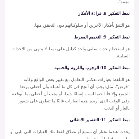
مهمة”.
نمط التفكير
8:
قراءة الأفكار
هو التنبؤ بأفكار الآخرين أو سلوكياتهم دون التحقق منها.
نمط التفكير
9:
التعميم المفرط
هو استخدام حدث سلبي واحد كدليل على نمط لا ينتهي من الأحداث
السلبية.
نمط التفكير
10:
الوجوب واللزوم
والحتمية
هو التلفظ بعبارات تعكس التعامل مع تغيير بعض الواقع وكأنه
“فرض”، مثل: يجب أن أنجح في كل ما أعمله وأن أحظى برضا
الجميع وإلا فأنا حتما لست إنسانًا جيدا، أو يجب أن أحظى بما أتوقعه
وفي الوقت الذي أريده. هذه العبارات غالبًا ما تنطوي على شعور
بالعار أو الذنب.
نمط التفكير
11:
التفسير الانتقائي
يحدث عندما نختار أن نسمع أو نصدّق فقط تلك العبارات التي تلبي أو
تناسب توقعاتنا أو تجربتنا.